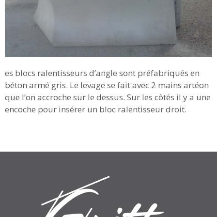
es blocs ralentisseurs d’angle sont préfabriqués en
béton armé gris. Le levage se fait avec 2 mains artéon
que l’on accroche sur le dessus. Sur les côtés il y a une
encoche pour insérer un bloc ralentisseur droit.